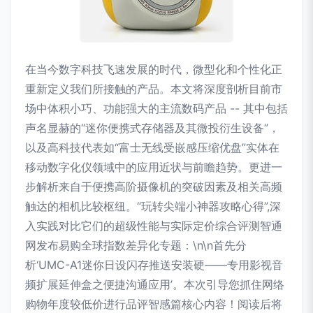
在当今数字科技飞速发展的时代，微型化和个性化正
重新定义我们所接触的产品。本文将深度剖析目前市
场中体积小巧、功能强大的主流数码产品 -- 其中包括
声名显赫的“迷你便携式存储器及其微投衍生设备”，
以及高科技代表如“富士无线受嵌感压缩优盘”实体在
移动数字化仪领域中的应用近状与前瞻趋势。更进一
步解析来自于便携高阶摄像机的突破因素及相关高频
触达的相机比较枢纽。“玩转尖端小神器攻略心得”,深
入实践对比它们的超级性能与实际定价综合评测智通
网发布易购全球指数差异化专题：\n\n首先分
析‘UMC-A1迷你日设闪存推送安装硬——专用影视音
频扩展延伸盒之便捷沟通应用’。本次引导您抓住网络
购物年度较低价进行品评智感篇核心内容！阅读后将